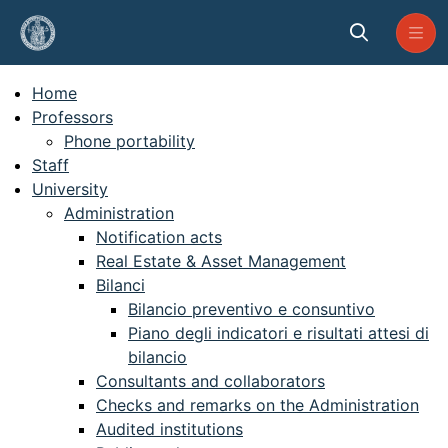
Skip to Main Content
Site map
Home
Professors
Phone portability
Staff
University
Administration
Notification acts
Real Estate & Asset Management
Bilanci
Bilancio preventivo e consuntivo
Piano degli indicatori e risultati attesi di
bilancio
Consultants and collaborators
Checks and remarks on the Administration
Audited institutions