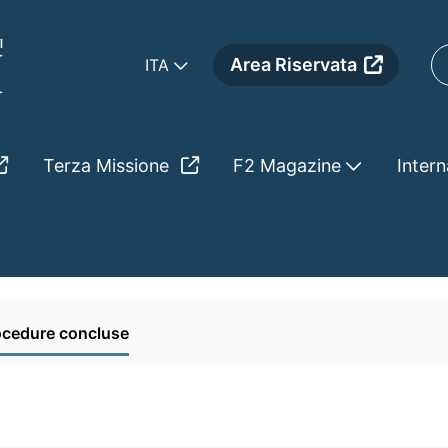
Area Riservata
ITA
Terza Missione
F2 Magazine
Intern
sioni Orizzontali
Procedure concluse
ocedure concluse