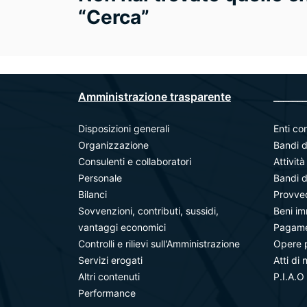
“Cerca”
Amministrazione trasparente
_______
Disposizioni generali
Enti con
Organizzazione
Bandi d
Consulenti e collaboratori
Attivit
Personale
Bandi d
Bilanci
Provve
Sovvenzioni, contributi, sussidi,
Beni im
vantaggi economici
Pagamen
Controlli e rilievi sull'Amministrazione
Opere 
Servizi erogati
Atti di 
Altri contenuti
P.I.A.O
Performance