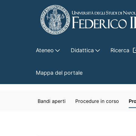
Skip to Main Content
Ateneo
Didattica
Ricerca
Procedure concluse
Mappa del portale
Home
Ateneo
Concorsi e borse
Progres
Bandi aperti
Procedure in corso
Pr