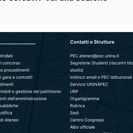
_________________
Contatti e Strutture
trollati
PEC ateneo@pec.unina.it
i concorso
Segreterie Studenti (riscontri tito
à e procedimenti
studio)
i gara e contratti
Indirizzi email e PEC istituzionali
dimenti
Servizio UNINAPEC
mobili e gestione del patrimonio
URP
ti dell'amministrazione
Organigramma
pubbliche
Rubrica
notifica
Sedi
 di Ateneo
Centro Congressi
Albo ufficiale