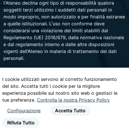
l'Ateneo declina ogni tipo di responsabilità qualora
soggetti terzi utilizzino i suddetti dati personali in
modo improprio, non autorizzato e per finalità estranee
a quelle istituzionali. L'uso non conforme deve
considerarsi una violazione dei limiti stabiliti dal
Regolamento (UE) 2016/679, dalla normativa nazionale
e dal regolamento interno e dalle altre disposizioni
vigenti dell’Ateneo in materia di trattamento dei dati
personali.
I cookie utilizzati servono al corretto funzionamento
Università degli Studi di Napoli Federico II
del sito. Accetta tutti i cookie per la migliore
Corso Umberto I 40 - 80138 Napoli - Centralino +39
esperienza possibile sul nostro sito web o gestisci le
081 2531111 -
www.contactcenter.unina.it
- C.F.
tue preferenze.
00876220633 - PEC ateneo@pec.unina.it
Controlla la nostra Privacy Policy
Configurazione
Accetta Tutto
youtube
instagram
facebook
twitter
linked
Rifiuta Tutto