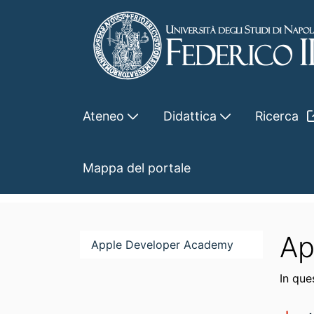
Skip to Main Content
Ateneo
Didattica
Ricerca
Apple Developer Acade
Mappa del portale
Home
Servizi e Opportunità
Opportunità 
Ap
Apple Developer Academy
In que