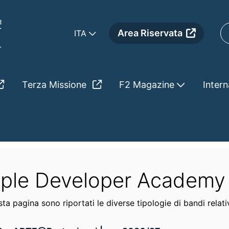
Area Riservata
ITA
Terza Missione
F2 Magazine
Intern
my
e iniziative
Apple Developer Academy
ple Developer Academy
sta pagina sono riportati le diverse tipologie di bandi rel