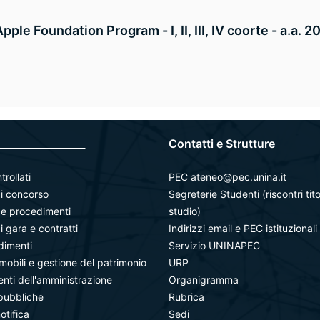
Apple Foundation Program - I, II, III, IV coorte - a.a.
_________________
Contatti e Strutture
trollati
PEC ateneo@pec.unina.it
i concorso
Segreterie Studenti (riscontri tito
à e procedimenti
studio)
i gara e contratti
Indirizzi email e PEC istituzionali
dimenti
Servizio UNINAPEC
mobili e gestione del patrimonio
URP
ti dell'amministrazione
Organigramma
pubbliche
Rubrica
notifica
Sedi