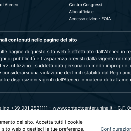
 di Ateneo
Centro Congressi
Albo ufficiale
Accesso civico - FOIA
onali contenuti nelle pagine del sito
sulle pagine di questo sito web è effettuato dall'Ateneo in 
blighi di pubblicità e trasparenza previsti dalla vigente norma
terzi utilizzino i suddetti dati personali in modo improprio,
e considerarsi una violazione dei limiti stabiliti dal Regol
ltre disposizioni vigenti dell’Ateneo in materia di trattamen
alino +39 081 2531111 -
www.contactcenter.unina.it
- C.F. 
amento del sito. Accetta tutti i cookie
o sito web o gestisci le tue preferenze.
Configurazio