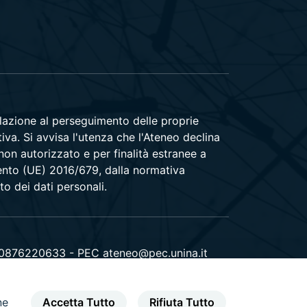
relazione al perseguimento delle proprie
tiva. Si avvisa l'utenza che l'Ateneo declina
 non autorizzato e per finalità estranee a
amento (UE) 2016/679, dalla normativa
to dei dati personali.
00876220633 - PEC ateneo@pec.unina.it
ne
Accetta Tutto
Rifiuta Tutto
youtube
instagram
facebook
twitter
linkedin