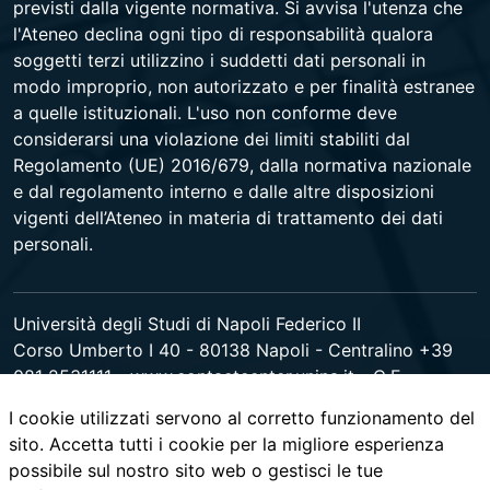
previsti dalla vigente normativa. Si avvisa l'utenza che
l'Ateneo declina ogni tipo di responsabilità qualora
soggetti terzi utilizzino i suddetti dati personali in
modo improprio, non autorizzato e per finalità estranee
a quelle istituzionali. L'uso non conforme deve
considerarsi una violazione dei limiti stabiliti dal
Regolamento (UE) 2016/679, dalla normativa nazionale
e dal regolamento interno e dalle altre disposizioni
vigenti dell’Ateneo in materia di trattamento dei dati
personali.
Università degli Studi di Napoli Federico II
Corso Umberto I 40 - 80138 Napoli - Centralino +39
081 2531111 -
www.contactcenter.unina.it
- C.F.
00876220633 - PEC ateneo@pec.unina.it
I cookie utilizzati servono al corretto funzionamento del
sito. Accetta tutti i cookie per la migliore esperienza
possibile sul nostro sito web o gestisci le tue
youtube
instagram
facebook
twitter
linked