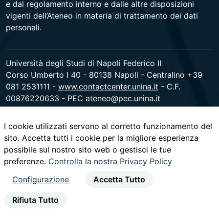
e dal regolamento interno e dalle altre disposizioni
vigenti dell’Ateneo in materia di trattamento dei dati
personali.
Università degli Studi di Napoli Federico II
Corso Umberto I 40 - 80138 Napoli - Centralino +39
081 2531111 -
www.contactcenter.unina.it
- C.F.
00876220633 - PEC ateneo@pec.unina.it
I cookie utilizzati servono al corretto funzionamento del
youtube
instagram
facebook
twitter
linked
sito. Accetta tutti i cookie per la migliore esperienza
possibile sul nostro sito web o gestisci le tue
preferenze.
Controlla la nostra Privacy Policy
Configurazione
Accetta Tutto
Rifiuta Tutto