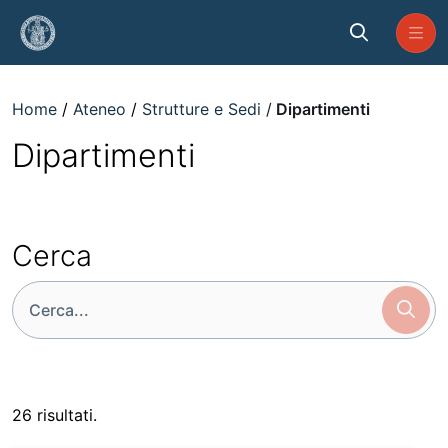
Skip to Main Content
Dipartimenti
Home
Ateneo
Strutture e Sedi
Dipartimenti
Dipartimenti
Cerca
Cerca
icon
26 risultati.