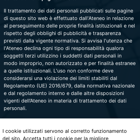
Il trattamento dei dati personali pubblicati sulle pagine
di questo sito web è effettuato dall'Ateneo in relazione
al perseguimento delle proprie finalità istituzionali e nel
rispetto degli obblighi di pubblicità e trasparenza
previsti dalla vigente normativa. Si avvisa l'utenza che
l'Ateneo declina ogni tipo di responsabilità qualora
soggetti terzi utilizzino i suddetti dati personali in
modo improprio, non autorizzato e per finalità estranee
a quelle istituzionali. L'uso non conforme deve
considerarsi una violazione dei limiti stabiliti dal
Regolamento (UE) 2016/679, dalla normativa nazionale
e dal regolamento interno e dalle altre disposizioni
vigenti dell’Ateneo in materia di trattamento dei dati
personali.
I cookie utilizzati servono al corretto funzionamento
Università degli Studi di Napoli Federico II
del sito. Accetta tutti i cookie per la migliore
Corso Umberto I 40 - 80138 Napoli - Centralino +39