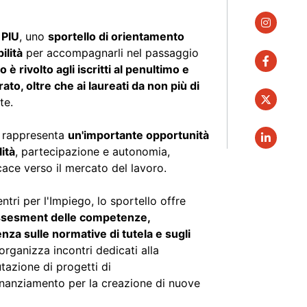
instagra
 PIU
, uno
sportello di orientamento
ilità
per accompagnarli nel passaggio
faceboo
io è rivolto agli iscritti al penultimo e
rato, oltre che ai laureati da non più di
twitter
te.
o rappresenta
un'importante opportunità
linkedin
ità
, partecipazione e autonomia,
ace verso il mercato del lavoro.
ntri per l'Impiego, lo sportello offre
assesment delle competenze,
nza sulle normative di tutela e sugli
, organizza incontri dedicati alla
utazione di progetti di
finanziamento per la creazione di nuove