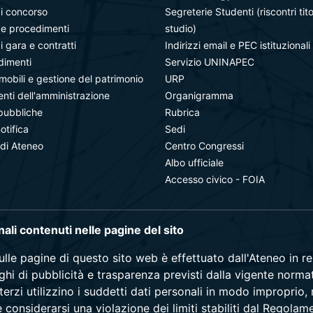
i concorso
Segreterie Studenti (riscontri tito
à e procedimenti
studio)
i gara e contratti
Indirizzi email e PEC istituzionali
dimenti
Servizio UNINAPEC
mobili e gestione del patrimonio
URP
ti dell'amministrazione
Organigramma
pubbliche
Rubrica
notifica
Sedi
 di Ateneo
Centro Congressi
Albo ufficiale
Accesso civico - FOIA
onali contenuti nelle pagine del sito
sulle pagine di questo sito web è effettuato dall'Ateneo in 
blighi di pubblicità e trasparenza previsti dalla vigente norma
terzi utilizzino i suddetti dati personali in modo improprio,
e considerarsi una violazione dei limiti stabiliti dal Regol