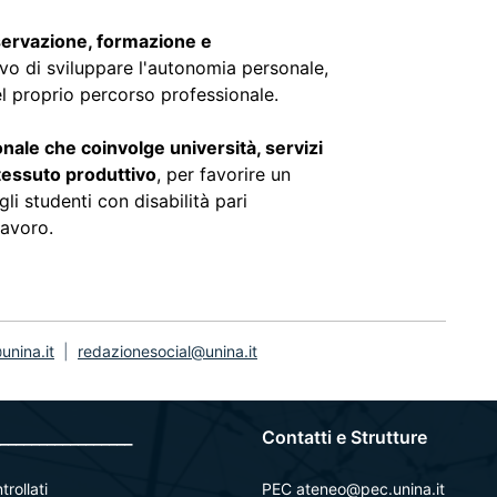
sservazione, formazione e
tivo di sviluppare l'autonomia personale,
el proprio percorso professionale.
onale che coinvolge università, servizi
tessuto produttivo
, per favorire un
li studenti con disabilità pari
lavoro.
nina.it
|
redazionesocial@unina.it
_________________
Contatti e Strutture
trollati
PEC ateneo@pec.unina.it