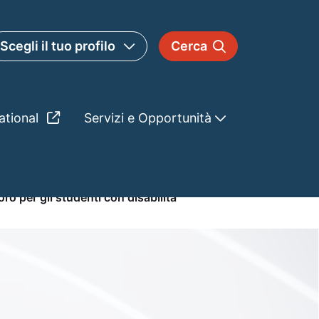
Scegli il tuo profilo
Cerca
ational
Servizi e Opportunità
to al mondo del lavoro pe
ro per gli studenti con disabilità