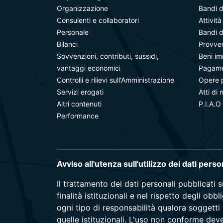
Organizzazione
Bandi d
Consulenti e collaboratori
Attivit
Personale
Bandi d
Bilanci
Provve
Sovvenzioni, contributi, sussidi,
Beni im
vantaggi economici
Pagamen
Controlli e rilievi sull'Amministrazione
Opere 
Servizi erogati
Atti di 
Altri contenuti
P.I.A.O
Performance
Avviso all'utenza sull'utilizzo dei dati pers
Il trattamento dei dati personali pubblicati 
finalità istituzionali e nel rispetto degli ob
ogni tipo di responsabilità qualora soggetti 
quelle istituzionali. L'uso non conforme dev