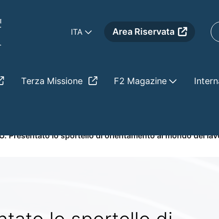
Area Riservata
ITA
Terza Missione
F2 Magazine
Intern
o sportello di orientamen
. Presentato lo sportello di orientamento al mondo del lavo