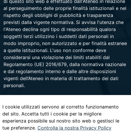
di questo sito web è effettuato dall'Ateneo in relazione
al perseguimento delle proprie finalità istituzionali e nel
rispetto degli obblighi di pubblicità e trasparenza
previsti dalla vigente normativa. Si avvisa l'utenza che
l'Ateneo declina ogni tipo di responsabilità qualora
soggetti terzi utilizzino i suddetti dati personali in
modo improprio, non autorizzato e per finalità estranee
a quelle istituzionali. L'uso non conforme deve
considerarsi una violazione dei limiti stabiliti dal
Regolamento (UE) 2016/679, dalla normativa nazionale
e dal regolamento interno e dalle altre disposizioni
vigenti dell’Ateneo in materia di trattamento dei dati
personali.
I cookie utilizzati servono al corretto funzionamento
Università degli Studi di Napoli Federico II
del sito. Accetta tutti i cookie per la migliore
Corso Umberto I 40 - 80138 Napoli - Centralino +39
esperienza possibile sul nostro sito web o gestisci le
081 2531111 -
www.contactcenter.unina.it
- C.F.
tue preferenze.
00876220633 - PEC ateneo@pec.unina.it
Controlla la nostra Privacy Policy