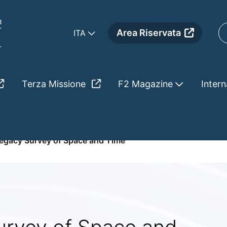
Area Riservata
ITA
Terza Missione
F2 Magazine
Intern
 of Space and Time
Legacy Survey of Space and Time