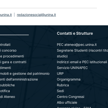
nina.it
|
redazionesocial@unina.it
_________________
Contatti e Strutture
trollati
PEC ateneo@pec.unina.it
i concorso
Segreterie Studenti (riscontri tito
à e procedimenti
studio)
i gara e contratti
Indirizzi email e PEC istituzionali
dimenti
Servizio UNINAPEC
mobili e gestione del patrimonio
URP
ti dell'amministrazione
Organigramma
pubbliche
Rubrica
notifica
Sedi
 di Ateneo
Centro Congressi
Albo ufficiale