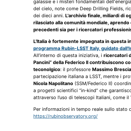
galassie e i misteri fondamentali dell'energi
del cielo, note come Deep Drilling Fields, r
dei dieci anni.
L'archivio finale, miliardi di o
rilasciato alla comunità mondiale, aprendo
precedenti sia per i ricercatori professioni
L'Italia è fortemente impegnata in questa in
programma Rubin-LSST Italy, guidato dall'Is
All’interno di questa iniziativa, i
ricercatori 
Pancini” della Federico II contribuiscono con 
teconolgico
: il professore
Massimo Bresci
partecipazione italiana a LSST, mentre i pr
Nicola Napolitano
(SSM/Federico II) coordi
a progetti scientifici “in-kind” che garantis
attraverso l’uso di telescopi Italiani, come i
Per informazioni in tempo reale sullo stato d
https://rubinobservatory.org/