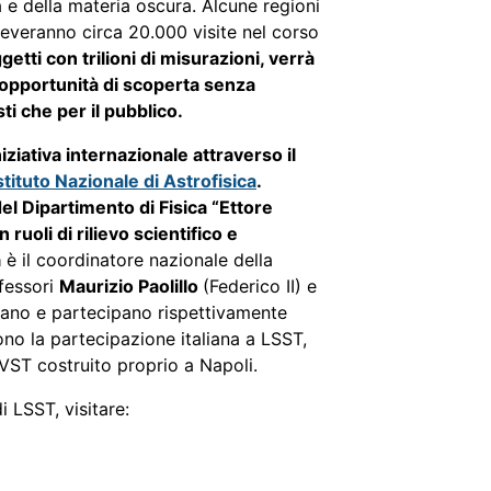
a e della materia oscura. Alcune regioni
iceveranno circa 20.000 visite nel corso
ggetti con trilioni di misurazioni, verrà
 opportunità di scoperta senza
sti che per il pubblico.
iziativa internazionale attraverso il
tituto Nazionale di Astrofisica
.
del Dipartimento di Fisica “Ettore
ruoli di rilievo scientifico e
a
è il coordinatore nazionale della
ofessori
Maurizio Paolillo
(Federico II) e
nano e partecipano rispettivamente
cono la partecipazione italiana a LSST,
l VST costruito proprio a Napoli.
i LSST, visitare: