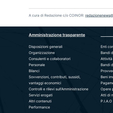
A cura di Redazione c/o COINOR:
redazionenews@u
Amministrazione trasparente
_______
Disposizioni generali
Enti con
Organizzazione
Bandi d
Consulenti e collaboratori
Attivit
Personale
Bandi d
Bilanci
Provve
Sovvenzioni, contributi, sussidi,
Beni im
vantaggi economici
Pagamen
Controlli e rilievi sull'Amministrazione
Opere 
Servizi erogati
Atti di 
Altri contenuti
P.I.A.O
Performance