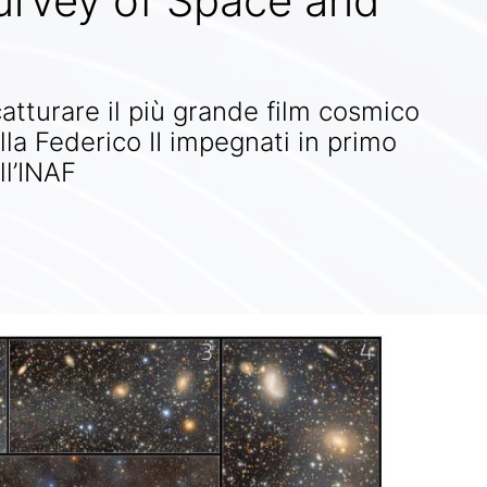
urvey of Space and
catturare il più grande film cosmico
ella Federico II impegnati in primo
ll’INAF