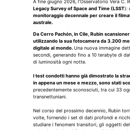
A fine giugno 2026, l'Osservatorio Vera C. Ru
Legacy Survey of Space and Time (LSST
):
monitoraggio decennale per creare il filma
australe.​​​
Da Cerro Pachón, in Cile, Rubin scansionerà
utilizzando la sua fotocamera da 3.200 me
digitale al mondo.
Una nuova immagine detta
secondi, generando fino a 10 terabyte di dati 
di luminosità ogni notte.
I test condotti hanno già dimostrato la stra
in appena un mese e mezzo, sono stati scop
precedentemente sconosciuti, tra cui 33 og
transnettuniani.
Nel corso del prossimo decennio, Rubin torn
volte, fornendo i set di dati profondi e ricc
studiare i fenomeni transitori, gli oggetti de