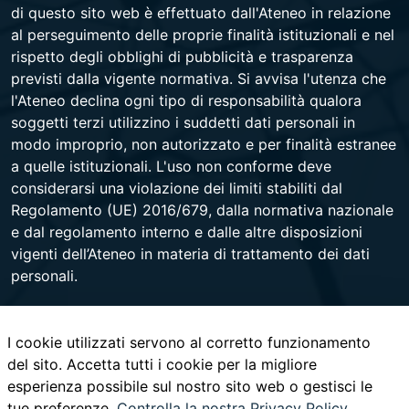
di questo sito web è effettuato dall'Ateneo in relazione
al perseguimento delle proprie finalità istituzionali e nel
rispetto degli obblighi di pubblicità e trasparenza
previsti dalla vigente normativa. Si avvisa l'utenza che
l'Ateneo declina ogni tipo di responsabilità qualora
soggetti terzi utilizzino i suddetti dati personali in
modo improprio, non autorizzato e per finalità estranee
a quelle istituzionali. L'uso non conforme deve
considerarsi una violazione dei limiti stabiliti dal
Regolamento (UE) 2016/679, dalla normativa nazionale
e dal regolamento interno e dalle altre disposizioni
vigenti dell’Ateneo in materia di trattamento dei dati
personali.
I cookie utilizzati servono al corretto funzionamento
Università degli Studi di Napoli Federico II
del sito. Accetta tutti i cookie per la migliore
Corso Umberto I 40 - 80138 Napoli - Centralino +39
esperienza possibile sul nostro sito web o gestisci le
081 2531111 -
www.contactcenter.unina.it
- C.F.
tue preferenze.
00876220633 - PEC ateneo@pec.unina.it
Controlla la nostra Privacy Policy