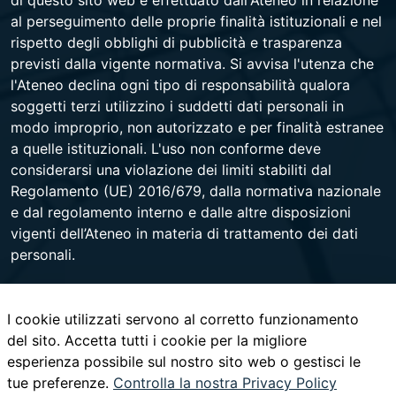
di questo sito web è effettuato dall'Ateneo in relazione
al perseguimento delle proprie finalità istituzionali e nel
rispetto degli obblighi di pubblicità e trasparenza
previsti dalla vigente normativa. Si avvisa l'utenza che
l'Ateneo declina ogni tipo di responsabilità qualora
soggetti terzi utilizzino i suddetti dati personali in
modo improprio, non autorizzato e per finalità estranee
a quelle istituzionali. L'uso non conforme deve
considerarsi una violazione dei limiti stabiliti dal
Regolamento (UE) 2016/679, dalla normativa nazionale
e dal regolamento interno e dalle altre disposizioni
vigenti dell’Ateneo in materia di trattamento dei dati
personali.
I cookie utilizzati servono al corretto funzionamento
Università degli Studi di Napoli Federico II
del sito. Accetta tutti i cookie per la migliore
Corso Umberto I 40 - 80138 Napoli - Centralino +39
esperienza possibile sul nostro sito web o gestisci le
081 2531111 -
www.contactcenter.unina.it
- C.F.
tue preferenze.
00876220633 - PEC ateneo@pec.unina.it
Controlla la nostra Privacy Policy