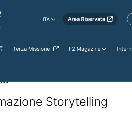
Area Riservata
ITA
Terza Missione
F2 Magazine
Intern
tura
mazione Storytelling