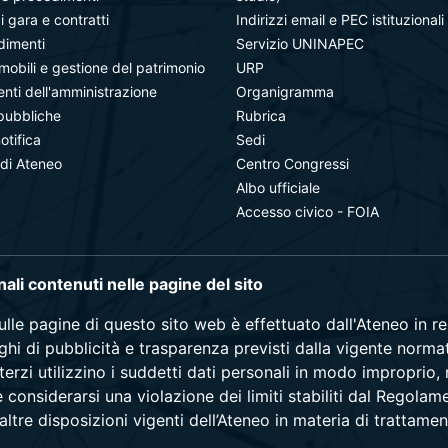
i gara e contratti
Indirizzi email e PEC istituzionali
dimenti
Servizio UNINAPEC
mobili e gestione del patrimonio
URP
ti dell'amministrazione
Organigramma
pubbliche
Rubrica
notifica
Sedi
 di Ateneo
Centro Congressi
Albo ufficiale
Accesso civico - FOIA
onali contenuti nelle pagine del sito
sulle pagine di questo sito web è effettuato dall'Ateneo in 
blighi di pubblicità e trasparenza previsti dalla vigente norma
terzi utilizzino i suddetti dati personali in modo improprio,
e considerarsi una violazione dei limiti stabiliti dal Regol
ltre disposizioni vigenti dell’Ateneo in materia di trattamen