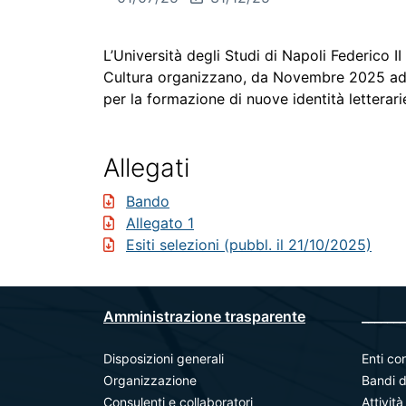
L’Università degli Studi di Napoli Federico II
Cultura organizzano, da Novembre 2025 ad 
per la formazione di nuove identità lettera
Allegati
Bando
Allegato 1
Esiti selezioni (pubbl. il 21/10/2025)
Amministrazione trasparente
_______
Disposizioni generali
Enti con
Organizzazione
Bandi d
Consulenti e collaboratori
Attivit