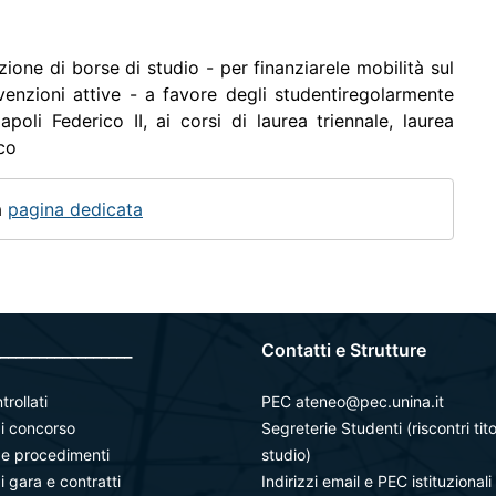
zione di borse di studio - per finanziarele mobilità sul
venzioni attive - a favore degli studentiregolarmente
Napoli Federico II, ai corsi di laurea triennale, laurea
ico
a
pagina dedicata
_________________
Contatti e Strutture
trollati
PEC ateneo@pec.unina.it
i concorso
Segreterie Studenti (riscontri tito
à e procedimenti
studio)
i gara e contratti
Indirizzi email e PEC istituzionali