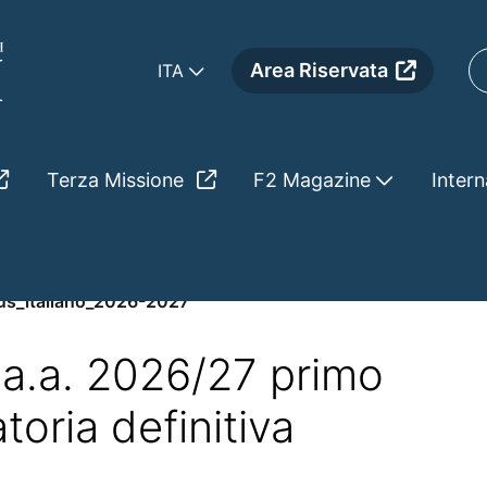
Area Riservata
ITA
Terza Missione
F2 Magazine
Intern
-2027
s_italiano_2026-2027
| a.a. 2026/27 primo
oria definitiva