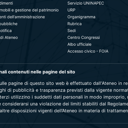
dimenti
Servizio UNINAPEC
mobili e gestione del patrimonio
URP
ti dell'amministrazione
Organigramma
pubbliche
Rubrica
notifica
Sedi
 di Ateneo
Centro Congressi
Albo ufficiale
Accesso civico - FOIA
onali contenuti nelle pagine del sito
sulle pagine di questo sito web è effettuato dall'Ateneo in 
blighi di pubblicità e trasparenza previsti dalla vigente norma
terzi utilizzino i suddetti dati personali in modo improprio,
e considerarsi una violazione dei limiti stabiliti dal Regol
ltre disposizioni vigenti dell’Ateneo in materia di trattamen