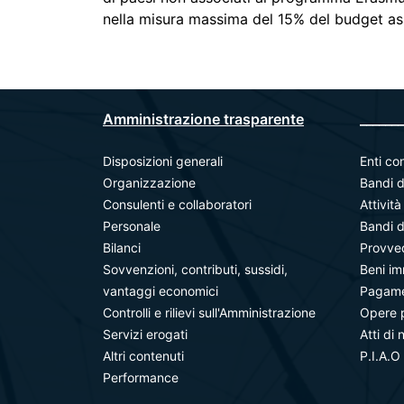
nella misura massima del 15% del budget a
Amministrazione trasparente
_______
Disposizioni generali
Enti con
Organizzazione
Bandi d
Consulenti e collaboratori
Attivit
Personale
Bandi d
Bilanci
Provve
Sovvenzioni, contributi, sussidi,
Beni im
vantaggi economici
Pagamen
Controlli e rilievi sull'Amministrazione
Opere 
Servizi erogati
Atti di 
Altri contenuti
P.I.A.O
Performance