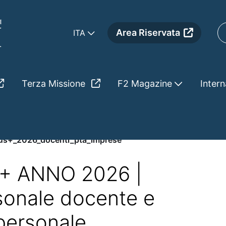
Area Riservata
ITA
Terza Missione
F2 Magazine
Intern
_pta_imprese
s+_2026_docenti_pta_imprese
 ANNO 2026 |
rsonale docente e
 personale