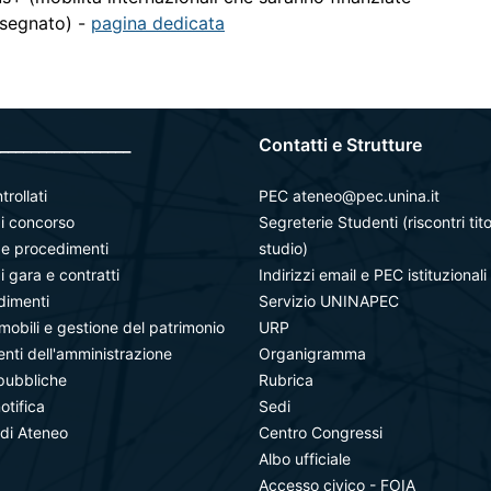
ssegnato) -
pagina dedicata
_________________
Contatti e Strutture
trollati
PEC ateneo@pec.unina.it
i concorso
Segreterie Studenti (riscontri tito
à e procedimenti
studio)
i gara e contratti
Indirizzi email e PEC istituzionali
dimenti
Servizio UNINAPEC
mobili e gestione del patrimonio
URP
ti dell'amministrazione
Organigramma
pubbliche
Rubrica
notifica
Sedi
 di Ateneo
Centro Congressi
Albo ufficiale
Accesso civico - FOIA