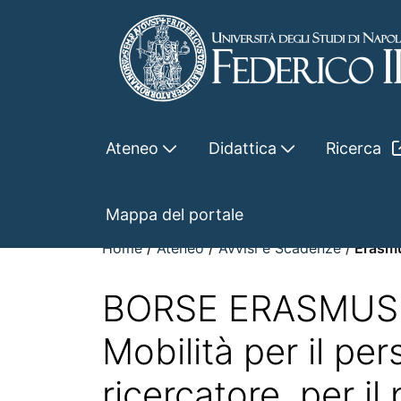
Skip to Main Content
Ateneo
Didattica
Ricerca
Erasmus+_2026_docenti
Mappa del portale
Home
Ateneo
Avvisi e Scadenze
Erasmu
BORSE ERASMUS+
Mobilità per il pe
ricercatore, per il