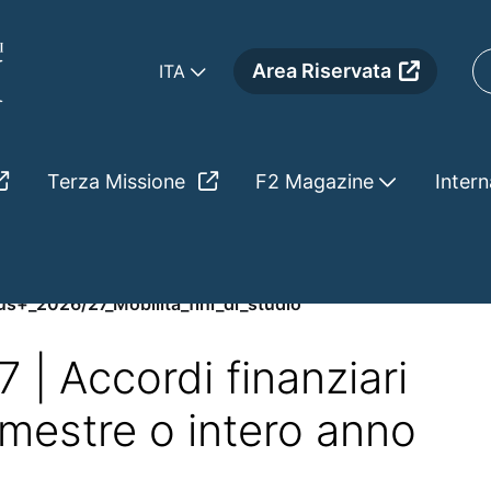
Area Riservata
ITA
Terza Missione
F2 Magazine
Intern
ita_fini_di_studio
s+_2026/27_Mobilita_fini_di_studio
| Accordi finanziari
semestre o intero anno