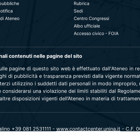
pubbliche
Rubrica
notifica
Sedi
 di Ateneo
Centro Congressi
Albo ufficiale
Accesso civico - FOIA
onali contenuti nelle pagine del sito
sulle pagine di questo sito web è effettuato dall'Ateneo in 
blighi di pubblicità e trasparenza previsti dalla vigente norma
terzi utilizzino i suddetti dati personali in modo improprio,
e considerarsi una violazione dei limiti stabiliti dal Regol
ltre disposizioni vigenti dell’Ateneo in materia di trattamen
alino +39 081 2531111 -
www.contactcenter.unina.it
- C.F. 