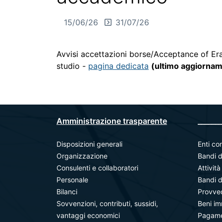
15/06/26
31/07/26
Avvisi accettazioni borse/Acceptance of Era
studio -
pagina dedicata
(ultimo aggiorna
Amministrazione trasparente
_______
Disposizioni generali
Enti con
Organizzazione
Bandi d
Consulenti e collaboratori
Attivit
Personale
Bandi d
Bilanci
Provve
Sovvenzioni, contributi, sussidi,
Beni im
vantaggi economici
Pagamen