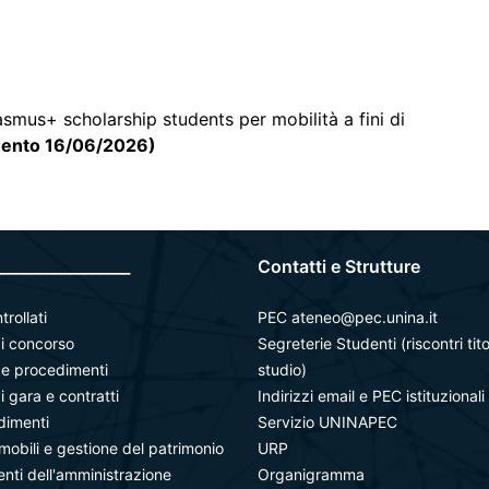
smus+ scholarship students per mobilità a fini di
mento 16/06/2026)
_________________
Contatti e Strutture
trollati
PEC ateneo@pec.unina.it
i concorso
Segreterie Studenti (riscontri tito
à e procedimenti
studio)
i gara e contratti
Indirizzi email e PEC istituzionali
dimenti
Servizio UNINAPEC
mobili e gestione del patrimonio
URP
ti dell'amministrazione
Organigramma