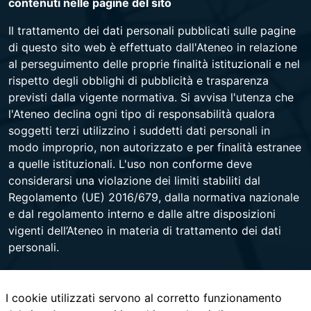
contenuti nelle pagine del sito
Il trattamento dei dati personali pubblicati sulle pagine
di questo sito web è effettuato dall'Ateneo in relazione
al perseguimento delle proprie finalità istituzionali e nel
rispetto degli obblighi di pubblicità e trasparenza
previsti dalla vigente normativa. Si avvisa l'utenza che
l'Ateneo declina ogni tipo di responsabilità qualora
soggetti terzi utilizzino i suddetti dati personali in
modo improprio, non autorizzato e per finalità estranee
a quelle istituzionali. L'uso non conforme deve
considerarsi una violazione dei limiti stabiliti dal
Regolamento (UE) 2016/679, dalla normativa nazionale
e dal regolamento interno e dalle altre disposizioni
vigenti dell’Ateneo in materia di trattamento dei dati
personali.
I cookie utilizzati servono al corretto funzionamento
Università degli Studi di Napoli Federico II