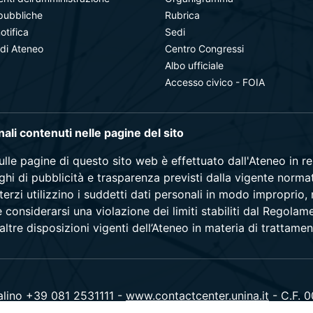
pubbliche
Rubrica
notifica
Sedi
 di Ateneo
Centro Congressi
Albo ufficiale
Accesso civico - FOIA
onali contenuti nelle pagine del sito
sulle pagine di questo sito web è effettuato dall'Ateneo in 
blighi di pubblicità e trasparenza previsti dalla vigente norma
terzi utilizzino i suddetti dati personali in modo improprio,
e considerarsi una violazione dei limiti stabiliti dal Regol
ltre disposizioni vigenti dell’Ateneo in materia di trattamen
alino +39 081 2531111 -
www.contactcenter.unina.it
- C.F. 