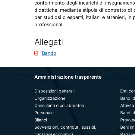
conferimento degli incarichi di insegnamento 
didattiche, mediante stipula di contratto di 
per studiosi o esperti, italiani e stranieri, in
professionali.
Allegati
Bando
Amministrazione trasparente
_______
Disposizioni generali
Enti con
Organizzazione
Bandi d
Consulenti e collaboratori
Attivit
Personale
Bandi d
Bilanci
Provve
Sovvenzioni, contributi, sussidi,
Beni im
vantaggi economici
Pagamen