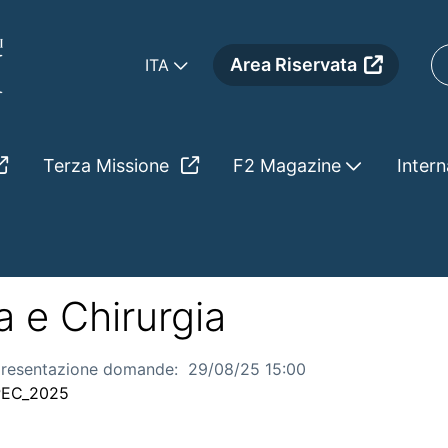
Area Riservata
ITA
Terza Missione
F2 Magazine
Intern
_07_23_Bando
a e Chirurgia
presentazione domande:
29/08/25 15:00
PEC_2025