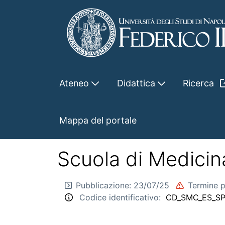
Skip to Main Content
Ateneo
Didattica
Ricerca
CD_SMC_ES_SPEC_2025
Mappa del portale
Torna indietro
Scuola di Medicin
Pubblicazione:
23/07/25
Termine 
Codice identificativo:
CD_SMC_ES_S