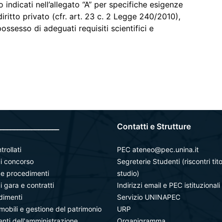
indicati nell’allegato “A” per specifiche esigenze
diritto privato (cfr. art. 23 c. 2 Legge 240/2010),
 possesso di adeguati requisiti scientifici e
_________________
Contatti e Strutture
trollati
PEC ateneo@pec.unina.it
i concorso
Segreterie Studenti (riscontri tito
à e procedimenti
studio)
i gara e contratti
Indirizzi email e PEC istituzionali
dimenti
Servizio UNINAPEC
mobili e gestione del patrimonio
URP
ti dell'amministrazione
Organigramma