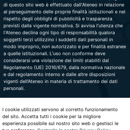
di questo sito web è effettuato dall'Ateneo in relazione
al perseguimento delle proprie finalità istituzionali e nel
rispetto degli obblighi di pubblicità e trasparenza
previsti dalla vigente normativa. Si avvisa l'utenza che
l'Ateneo declina ogni tipo di responsabilità qualora
soggetti terzi utilizzino i suddetti dati personali in
modo improprio, non autorizzato e per finalità estranee
a quelle istituzionali. L'uso non conforme deve
considerarsi una violazione dei limiti stabiliti dal
Regolamento (UE) 2016/679, dalla normativa nazionale
e dal regolamento interno e dalle altre disposizioni
vigenti dell’Ateneo in materia di trattamento dei dati
personali.
I cookie utilizzati servono al corretto funzionamento
Università degli Studi di Napoli Federico II
del sito. Accetta tutti i cookie per la migliore
Corso Umberto I 40 - 80138 Napoli - Centralino +39
esperienza possibile sul nostro sito web o gestisci le
081 2531111 -
www.contactcenter.unina.it
- C.F.