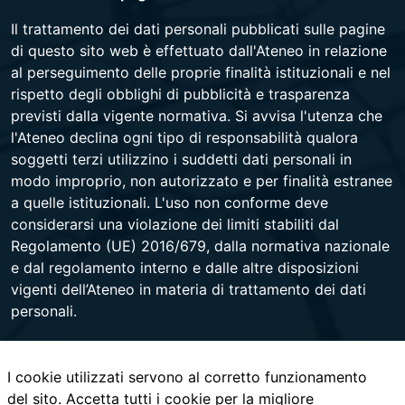
Il trattamento dei dati personali pubblicati sulle pagine
di questo sito web è effettuato dall'Ateneo in relazione
al perseguimento delle proprie finalità istituzionali e nel
rispetto degli obblighi di pubblicità e trasparenza
previsti dalla vigente normativa. Si avvisa l'utenza che
l'Ateneo declina ogni tipo di responsabilità qualora
soggetti terzi utilizzino i suddetti dati personali in
modo improprio, non autorizzato e per finalità estranee
a quelle istituzionali. L'uso non conforme deve
considerarsi una violazione dei limiti stabiliti dal
Regolamento (UE) 2016/679, dalla normativa nazionale
e dal regolamento interno e dalle altre disposizioni
vigenti dell’Ateneo in materia di trattamento dei dati
personali.
I cookie utilizzati servono al corretto funzionamento
Università degli Studi di Napoli Federico II
del sito. Accetta tutti i cookie per la migliore
Corso Umberto I 40 - 80138 Napoli - Centralino +39