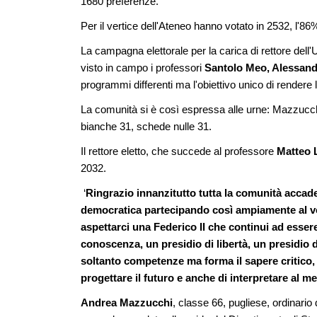
1680 preferenze.
Per il vertice dell'Ateneo hanno votato in 2532, l'86% 
La campagna elettorale per la carica di rettore dell'U
visto in campo i professori
Santolo Meo, Alessand
programmi differenti ma l'obiettivo unico di rendere
La comunità si è così espressa alle urne: Mazzucc
bianche 31, schede nulle 31.
Il rettore eletto, che succede al professore
Matteo 
2032.
‘
Ringrazio innanzitutto tutta la comunità accad
democratica partecipando così ampiamente al 
aspettarci una Federico II che continui ad esser
conoscenza, un presidio di libertà, un presidio 
soltanto competenze ma forma il sapere critico, f
progettare il futuro e anche di interpretare al me
Andrea Mazzucchi
, classe 66, pugliese, ordinario di