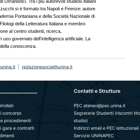
Umanistici. Tra i più autorevoli studiosi italiani
zzucchi si è formato tra Napoli e Firenze: autore
ccademia Pontaniana e della Società Nazionale di
 Filologi della Letteratura Italiana e membro
e al centro studenti, ricerca,
uso governato dell'intelligenza artificiale. La
della conoscenza.
nina.it
|
redazionesocial@unina.it
_________________
Contatti e Strutture
trollati
PEC ateneo@pec.unina.it
i concorso
Segreterie Studenti (riscontri tito
à e procedimenti
studio)
i gara e contratti
Indirizzi email e PEC istituzionali
dimenti
Servizio UNINAPEC