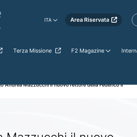
Area Riservata
ITA
Terza Missione
F2 Magazine
Intern
ucchi il nuovo rettore de
ogo Andrea Mazzucchi il nuovo rettore della Federico II