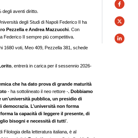
faceboo
degli aventi diritto.
twitter
niversità degli Studi di Napoli Federico II ha
ro Pezzella e Andrea Mazzucchi
. Con
 la Federico II sempre più competitiva.
linkedin
hi 1680 voti, Meo 409, Pezzella 381, schede
Lorito
, entrerà in carica per il sessennio 2026-
emica che ha dato prova di grande maturità
voto
- ha sottolineato il neo rettore -
. Dobbiamo
e un’università pubblica, un presidio di
di democrazia. L’università non forma
orma la capacità di leggere il presente, di
glio bisogni e necessità di tutti
’.
 Filologia della letteratura italiana, è al