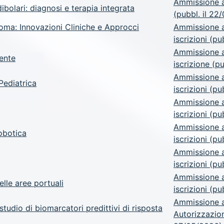
Ammissione a
bolari: diagnosi e terapia integrata
(pubbl. il 22
oma: Innovazioni Cliniche e Approcci
Ammissione a
iscrizioni (p
Ammissione a
tente
iscrizione (p
Ammissione a
Pediatrica
iscrizioni (p
Ammissione a
iscrizioni (p
Ammissione a
obotica
iscrizioni (p
Ammissione a
iscrizioni (p
Ammissione a
elle aree portuali
iscrizioni (p
Ammissione a.
udio di biomarcatori predittivi di risposta
Autorizzazion