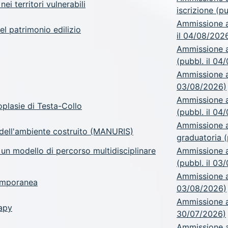
ei territori vulnerabili
iscrizione (p
Ammissione a
el patrimonio edilizio
il 04/08/202
Ammissione a
(pubbl. il 04
Ammissione a.
03/08/2026)
Ammissione a
plasie di Testa-Collo
(pubbl. il 04
Ammissione a
 dell'ambiente costruito (MANURIS)
graduatoria (
: un modello di percorso multidisciplinare
Ammissione a.
(pubbl. il 03
Ammissione a.
temporanea
03/08/2026)
Ammissione a.
rapy
30/07/2026)
Ammissione a.