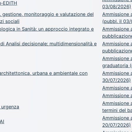
th-EDITH
03/08/2026)
, gestione, monitoraggio e valutazione del
Ammissione a
zi sociali
(pubbl. il 03
ogica in Sanità: un approccio integrato e
Ammissione a.
pubblicazione
 Analisi decisionale: multidimensionalità e
Ammissione a.
pubblicazione
Ammissione a
graduatoria (
architettonica, urbana e ambientale con
Ammissione a.
30/07/2026)
Ammissione a
Ammissione a
Ammissione a
e urgenza
termini del b
Ammissione a.
AI
20/07/2026)