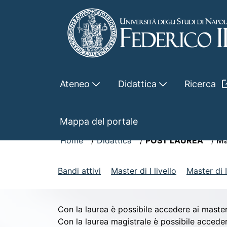
Skip to Main Content
Ateneo
Didattica
Ricerca
Visualizzatore
Mappa del portale
Home
Didattica
POST LAUREA
Ma
Bandi attivi
Master di I livello
Master di II
Con la laurea è possibile accedere ai master d
Con la laurea magistrale è possibile accedere 