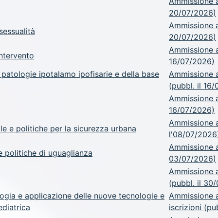
Ammissione a.
20/07/2026)
Ammissione a.
sessualità
20/07/2026)
Ammissione a.
intervento
16/07/2026)
e patologie ipotalamo ipofisarie e della base
Ammissione a.
(pubbl. il 16
Ammissione a.
16/07/2026)
Ammissione a
ale e politiche per la sicurezza urbana
l'08/07/2026
Ammissione a
e politiche di uguaglianza
03/07/2026)
Ammissione a
(pubbl. il 30
logia e applicazione delle nuove tecnologie e
Ammissione a
pediatrica
iscrizioni (p