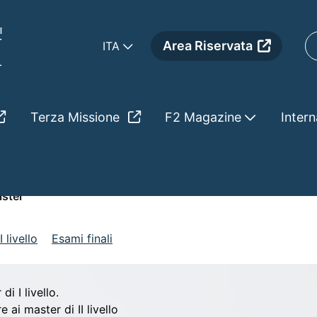
Area Riservata
ITA
Terza Missione
F2 Magazine
Intern
ster
 livello
Esami finali
i I livello.
ai master di II livello