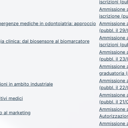
iscrizioni (pu
Ammissione a
iscrizione (p
emergenze mediche in odontoiatria: approccio
Ammissione a
(pubbl. il 29
Ammissione a
gia clinica: dal biosensore al biomarcatore
iscrizioni (p
Ammissione a
(pubbl. il 23
Ammissione a
graduatoria (
Ammissione a
ioni in ambito industriale
(pubbl. il 22
Ammissione a.
tivi medici
(pubbl. il 21
Ammissione a.
po al marketing
Autorizzazion
Ammissione a.