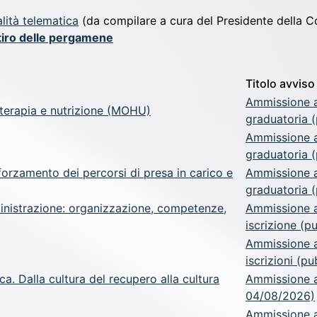
lità telematica
(da compilare a cura del Presidente della 
itiro delle pergamene
Titolo avviso
Ammissione a
oterapia e nutrizione (MOHU)
graduatoria (
Ammissione a
graduatoria (
forzamento dei percorsi di presa in carico e
Ammissione a.
graduatoria (
inistrazione: organizzazione, competenze,
Ammissione a
iscrizione (p
Ammissione a
iscrizioni (p
ca. Dalla cultura del recupero alla cultura
Ammissione a.
04/08/2026)
Ammissione a