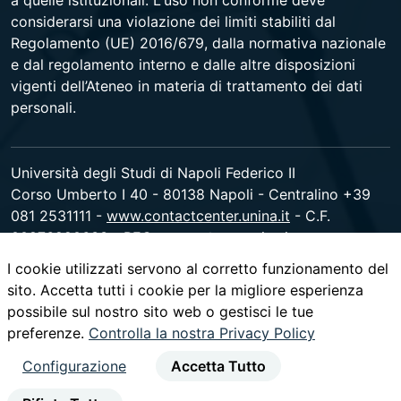
a quelle istituzionali. L'uso non conforme deve
considerarsi una violazione dei limiti stabiliti dal
Regolamento (UE) 2016/679, dalla normativa nazionale
e dal regolamento interno e dalle altre disposizioni
vigenti dell’Ateneo in materia di trattamento dei dati
personali.
Università degli Studi di Napoli Federico II
Corso Umberto I 40 - 80138 Napoli - Centralino +39
081 2531111 -
www.contactcenter.unina.it
- C.F.
00876220633 - PEC ateneo@pec.unina.it
I cookie utilizzati servono al corretto funzionamento del
sito. Accetta tutti i cookie per la migliore esperienza
youtube
instagram
facebook
twitter
linked
possibile sul nostro sito web o gestisci le tue
preferenze.
Controlla la nostra Privacy Policy
Configurazione
Accetta Tutto