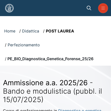
Skip to Main Content
Visualizzatore
Home
Didattica
POST LAUREA
Perfezionamento
PE_BIO_Diagnostica_Genetica_Forense_25/26
Ammissione a.a. 2025/26
-
Bando e modulistica (pubbl. il
15/07/2025)
Corso di perfezionamento in
Diagnostica e genetica