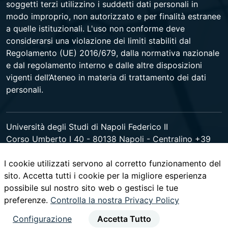
soggetti terzi utilizzino i suddetti dati personali in
modo improprio, non autorizzato e per finalità estranee
a quelle istituzionali. L'uso non conforme deve
considerarsi una violazione dei limiti stabiliti dal
Regolamento (UE) 2016/679, dalla normativa nazionale
e dal regolamento interno e dalle altre disposizioni
vigenti dell’Ateneo in materia di trattamento dei dati
personali.
Università degli Studi di Napoli Federico II
Corso Umberto I 40 - 80138 Napoli - Centralino +39
081 2531111 -
www.contactcenter.unina.it
- C.F.
I cookie utilizzati servono al corretto funzionamento del
00876220633 - PEC ateneo@pec.unina.it
sito. Accetta tutti i cookie per la migliore esperienza
possibile sul nostro sito web o gestisci le tue
youtube
instagram
facebook
twitter
linked
preferenze.
Controlla la nostra Privacy Policy
Configurazione
Accetta Tutto