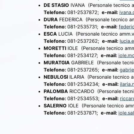
DE STASIO
IVANA
(Personale tecnico 
Telefono:
081-2537872;
e-mail:
ivana.
DURA
FEDERICA
(Personale tecnico a
Telefono:
081-2535731;
e-mail:
federi
ESCA
LUCIA
(Personale tecnico amm.
Telefono:
081-2537262;
e-mail:
lucia.
MORETTI
IOLE
(Personale tecnico am
Telefono:
081-2534127;
e-mail:
iole.mo
MURATGIA
GABRIELE
(Personale tecn
Telefono:
081-2537265;
e-mail:
gabrie
NEBULOSI
ILARIA
(Personale tecnico 
Telefono:
081-2534234;
e-mail:
ilaria
PALOMBA
RICCARDO
(Personale tecn
Telefono:
081-2534553;
e-mail:
ricca
SALERNO
IOLE
(Personale tecnico am
Telefono:
081-2537871;
e-mail:
iole.sa