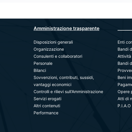
Amministrazione trasparente
_______
Disposizioni generali
Enti con
Organizzazione
Bandi d
Consulenti e collaboratori
Attivit
Personale
Bandi d
Bilanci
Provve
Sovvenzioni, contributi, sussidi,
Beni im
vantaggi economici
Pagamen
Controlli e rilievi sull'Amministrazione
Opere 
Servizi erogati
Atti di 
Altri contenuti
P.I.A.O
Performance