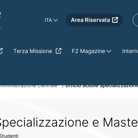
Area Riservata
ITA
Terza Missione
F2 Magazine
Intern
mministrazione Centrale
Ufficio Scuole Specializzazion
Specializzazione e Maste
 Studenti