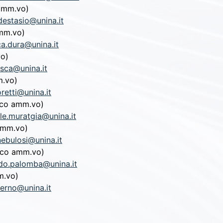
amm.vo)
destasio@unina.it
mm.vo)
ca.dura@unina.it
vo)
esca@unina.it
m.vo)
retti@unina.it
ico amm.vo)
le.muratgia@unina.it
amm.vo)
.nebulosi@unina.it
ico amm.vo)
rdo.palomba@unina.it
m.vo)
lerno@unina.it