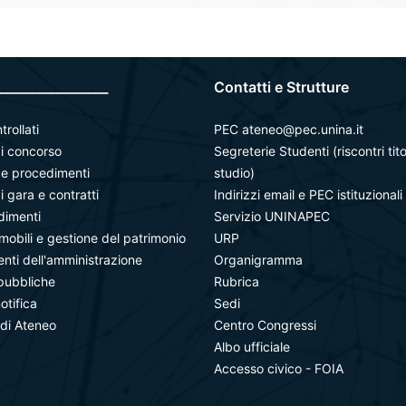
_________________
Contatti e Strutture
trollati
PEC ateneo@pec.unina.it
i concorso
Segreterie Studenti (riscontri tito
à e procedimenti
studio)
i gara e contratti
Indirizzi email e PEC istituzionali
dimenti
Servizio UNINAPEC
mobili e gestione del patrimonio
URP
ti dell'amministrazione
Organigramma
pubbliche
Rubrica
notifica
Sedi
 di Ateneo
Centro Congressi
Albo ufficiale
Accesso civico - FOIA