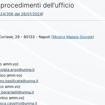
 procedimenti dell'ufficio
24/356 del 26/01/2024
)
 Cortese, 29 - 80133 - Napoli
[Mostra Mappa Google]
co amm.vo)
olata.argo@unina.it
nico amm.vo)
o.basilicata@unina.it
ico amm.vo)
.berardelli@unina.it
cnico amm.vo)
sca.cassitto@unina.it