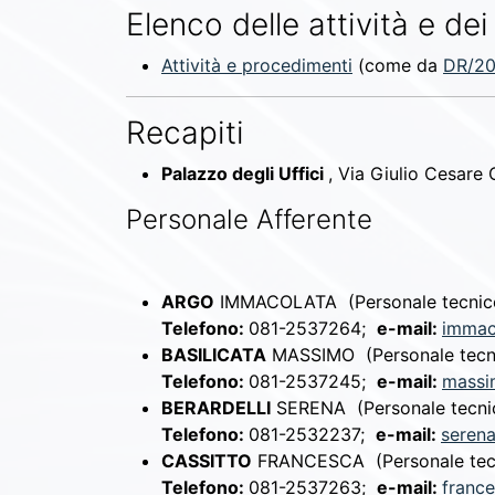
Elenco delle attività e dei
Attività e procedimenti
(come da
DR/20
Recapiti
Palazzo degli Uffici
, Via Giulio Cesare
Personale Afferente
ARGO
IMMACOLATA
(Personale tecni
Telefono:
081-2537264;
e-mail:
immac
BASILICATA
MASSIMO
(Personale tec
Telefono:
081-2537245;
e-mail:
massim
BERARDELLI
SERENA
(Personale tecn
Telefono:
081-2532237;
e-mail:
serena
CASSITTO
FRANCESCA
(Personale te
Telefono:
081-2537263;
e-mail:
france