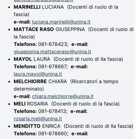
MARINELLI
LUCIANA
(Docenti di ruolo di Ia
fascia)
e-mail:
luciana.marinelli@unina.it
MATTACE RASO
GIUSEPPINA
(Docenti di ruolo di
Ia fascia)
Telefono:
081-678423;
e-mail:
giuseppina.mattaceraso@unina.it
MAYOL
LAURA
(Docenti di ruolo di IIa fascia)
Telefono:
081-678667;
e-mail:
laura.mayol@unina.it
MELCHIORRE
CHIARA
(Ricercatori a tempo
determinato)
e-mail:
chiara.melchiorre@unina.it
MELI
ROSARIA
(Docenti di ruolo di Ia fascia)
Telefono:
081-678413;
e-mail:
rosaria.meli@unina.it
MENDITTO
ENRICA
(Docenti di ruolo di IIa fascia)
Telefono:
081-678660;
e-mail: