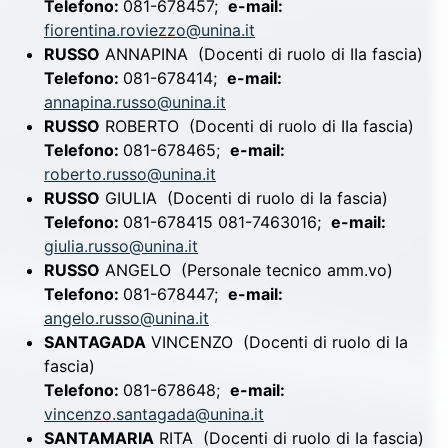
Telefono:
081-678457;
e-mail:
fiorentina.roviezzo@unina.it
RUSSO
ANNAPINA
(Docenti di ruolo di IIa fascia)
Telefono:
081-678414;
e-mail:
annapina.russo@unina.it
RUSSO
ROBERTO
(Docenti di ruolo di IIa fascia)
Telefono:
081-678465;
e-mail:
roberto.russo@unina.it
RUSSO
GIULIA
(Docenti di ruolo di Ia fascia)
Telefono:
081-678415 081-7463016;
e-mail:
giulia.russo@unina.it
RUSSO
ANGELO
(Personale tecnico amm.vo)
Telefono:
081-678447;
e-mail:
angelo.russo@unina.it
SANTAGADA
VINCENZO
(Docenti di ruolo di Ia
fascia)
Telefono:
081-678648;
e-mail:
vincenzo.santagada@unina.it
SANTAMARIA
RITA
(Docenti di ruolo di Ia fascia)