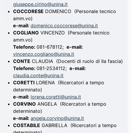
giuseppe.cirino@unina.it
COCCORESE
DOMENICO
(Personale tecnico
amm.vo)
e-mail:
domenico.coccorese@unina.it
COGLIANO
VINCENZO
(Personale tecnico
amm.vo)
Telefono:
081-678112;
e-mail:
vincenzo.cogliano@unina.it
CONTE
CLAUDIA
(Docenti di ruolo di IIa fascia)
Telefono:
081-2534112;
e-mail:
claudia.conte@unina.it
CORETTI
LORENA
(Ricercatori a tempo
determinato)
e-mail:
lorena.coretti@unina.it
CORVINO
ANGELA
(Ricercatori a tempo
determinato)
e-mail:
angela.corvino@unina.it
COSTABILE
GABRIELLA
(Ricercatori a tempo
determinato)