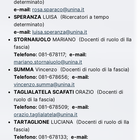
determinato)
e-mail:
rosa.sparaco@unina.it
SPERANZA
LUISA
(Ricercatori a tempo
determinato)
e-mail:
luisa.speranza@unina.it
STORNAIUOLO
MARIANO
(Docenti di ruolo di IIa
fascia)
Telefono:
081-678117;
e-mail:
mariano.stornaiuolo@unina.it
SUMMA
Vincenzo
(Docenti di ruolo di Ia fascia)
Telefono:
081-678656;
e-mail:
vincenzo.summa@unina.it
TAGLIALATELA SCAFATI
ORAZIO
(Docenti di
ruolo di Ia fascia)
Telefono:
081-678509;
e-mail:
orazio.taglialatela@unina.it
TARTAGLIONE
LUCIANA
(Docenti di ruolo di IIa
fascia)
Telefono:
081-678133;
e-mail: