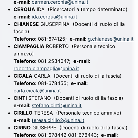
e-mail:
carmen.cerchia@unina.it
CERQUA
IDA
(Ricercatori a tempo determinato)
e-mail:
ida.cerqua@unina.it
CHIANESE
GIUSEPPINA
(Docenti di ruolo di IIa
fascia)
Telefono:
081-674125;
e-mail:
g.chianese@unina.it
CIAMPAGLIA
ROBERTO
(Personale tecnico
amm.vo)
Telefono:
081-2534047;
e-mail:
roberto.ciampaglia@unina.it
CICALA
CARLA
(Docenti di ruolo di Ia fascia)
Telefono:
081-678455;
e-mail:
carla.cicala@unina.it
CINTI
STEFANO
(Docenti di ruolo di IIa fascia)
e-mail:
stefano.cinti@unina.it
CIRILLO
TERESA
(Personale tecnico amm.vo)
e-mail:
teresa.cirillo2@unina.it
CIRINO
GIUSEPPE
(Docenti di ruolo di Ia fascia)
Telefono:
081-678442 081-678443;
e-mail: