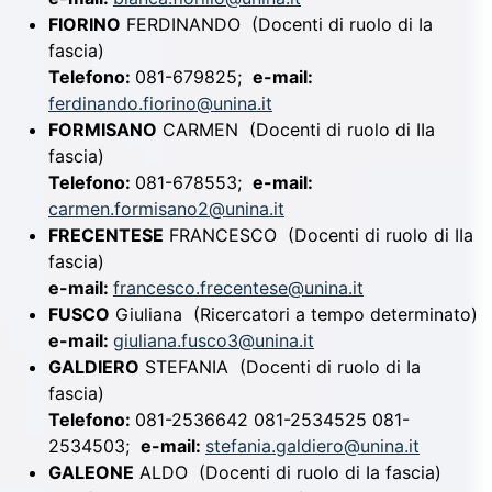
FIORINO
FERDINANDO
(Docenti di ruolo di Ia
fascia)
Telefono:
081-679825;
e-mail:
ferdinando.fiorino@unina.it
FORMISANO
CARMEN
(Docenti di ruolo di IIa
fascia)
Telefono:
081-678553;
e-mail:
carmen.formisano2@unina.it
FRECENTESE
FRANCESCO
(Docenti di ruolo di IIa
fascia)
e-mail:
francesco.frecentese@unina.it
FUSCO
Giuliana
(Ricercatori a tempo determinato)
e-mail:
giuliana.fusco3@unina.it
GALDIERO
STEFANIA
(Docenti di ruolo di Ia
fascia)
Telefono:
081-2536642 081-2534525 081-
2534503;
e-mail:
stefania.galdiero@unina.it
GALEONE
ALDO
(Docenti di ruolo di Ia fascia)