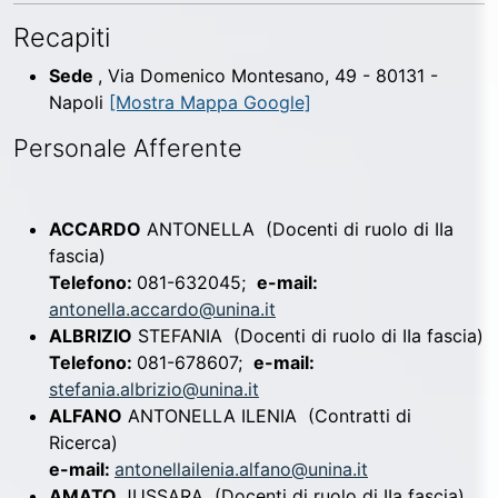
Recapiti
Sede
, Via Domenico Montesano, 49 - 80131 -
Napoli
[Mostra Mappa Google]
Personale Afferente
ACCARDO
ANTONELLA
(Docenti di ruolo di IIa
fascia)
Telefono:
081-632045;
e-mail:
antonella.accardo@unina.it
ALBRIZIO
STEFANIA
(Docenti di ruolo di IIa fascia)
Telefono:
081-678607;
e-mail:
stefania.albrizio@unina.it
ALFANO
ANTONELLA ILENIA
(Contratti di
Ricerca)
e-mail:
antonellailenia.alfano@unina.it
AMATO
JUSSARA
(Docenti di ruolo di IIa fascia)