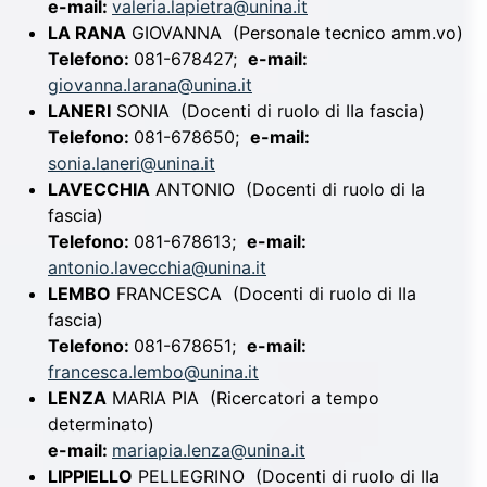
e-mail:
valeria.lapietra@unina.it
LA RANA
GIOVANNA
(Personale tecnico amm.vo)
Telefono:
081-678427;
e-mail:
giovanna.larana@unina.it
LANERI
SONIA
(Docenti di ruolo di IIa fascia)
Telefono:
081-678650;
e-mail:
sonia.laneri@unina.it
LAVECCHIA
ANTONIO
(Docenti di ruolo di Ia
fascia)
Telefono:
081-678613;
e-mail:
antonio.lavecchia@unina.it
LEMBO
FRANCESCA
(Docenti di ruolo di IIa
fascia)
Telefono:
081-678651;
e-mail:
francesca.lembo@unina.it
LENZA
MARIA PIA
(Ricercatori a tempo
determinato)
e-mail:
mariapia.lenza@unina.it
LIPPIELLO
PELLEGRINO
(Docenti di ruolo di IIa