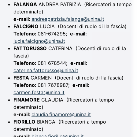
FALANGA
ANDREA PATRIZIA
(Ricercatori a tempo
determinato)
e-mail:
andreapatrizia.falanga@unina.it
FALCIGNO
LUCIA
(Docenti di ruolo di IIa fascia)
Telefono:
081-674295;
e-mail:
lucia.falcigno@unina.it
FATTORUSSO
CATERINA
(Docenti di ruolo di Ia
fascia)
Telefono:
081-678544;
e-mail:
caterina.fattorusso@unina.it
FESTA
CARMEN
(Docenti di ruolo di IIa fascia)
Telefono:
081-7678987;
e-mail:
carmen.festa@unina.it
FINAMORE
CLAUDIA
(Ricercatori a tempo
determinato)
e-mail:
claudia.finamore@unina.it
FIORILLO
BIANCA
(Ricercatori a tempo
determinato)
e-mail:
bianca.fiorillo@unina.it