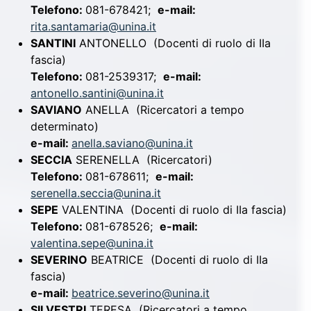
Telefono:
081-678421;
e-mail:
rita.santamaria@unina.it
SANTINI
ANTONELLO
(Docenti di ruolo di IIa
fascia)
Telefono:
081-2539317;
e-mail:
antonello.santini@unina.it
SAVIANO
ANELLA
(Ricercatori a tempo
determinato)
e-mail:
anella.saviano@unina.it
SECCIA
SERENELLA
(Ricercatori)
Telefono:
081-678611;
e-mail:
serenella.seccia@unina.it
SEPE
VALENTINA
(Docenti di ruolo di IIa fascia)
Telefono:
081-678526;
e-mail:
valentina.sepe@unina.it
SEVERINO
BEATRICE
(Docenti di ruolo di IIa
fascia)
e-mail:
beatrice.severino@unina.it
SILVESTRI
TERESA
(Ricercatori a tempo