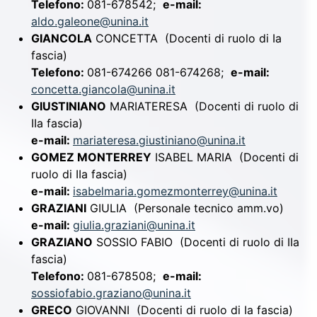
Telefono:
081-678542;
e-mail:
aldo.galeone@unina.it
GIANCOLA
CONCETTA
(Docenti di ruolo di Ia
fascia)
Telefono:
081-674266 081-674268;
e-mail:
concetta.giancola@unina.it
GIUSTINIANO
MARIATERESA
(Docenti di ruolo di
IIa fascia)
e-mail:
mariateresa.giustiniano@unina.it
GOMEZ MONTERREY
ISABEL MARIA
(Docenti di
ruolo di IIa fascia)
e-mail:
isabelmaria.gomezmonterrey@unina.it
GRAZIANI
GIULIA
(Personale tecnico amm.vo)
e-mail:
giulia.graziani@unina.it
GRAZIANO
SOSSIO FABIO
(Docenti di ruolo di IIa
fascia)
Telefono:
081-678508;
e-mail:
sossiofabio.graziano@unina.it
GRECO
GIOVANNI
(Docenti di ruolo di Ia fascia)