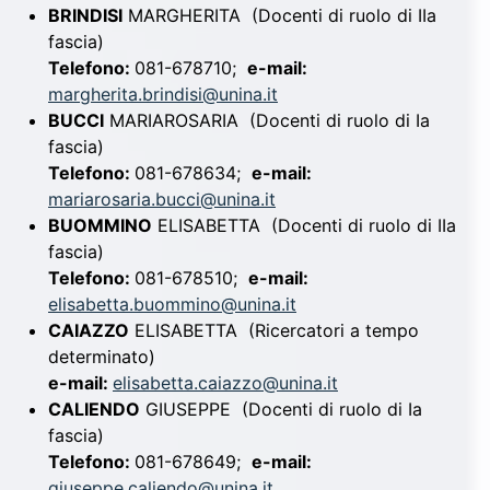
BRINDISI
MARGHERITA
(Docenti di ruolo di IIa
fascia)
Telefono:
081-678710;
e-mail:
margherita.brindisi@unina.it
BUCCI
MARIAROSARIA
(Docenti di ruolo di Ia
fascia)
Telefono:
081-678634;
e-mail:
mariarosaria.bucci@unina.it
BUOMMINO
ELISABETTA
(Docenti di ruolo di IIa
fascia)
Telefono:
081-678510;
e-mail:
elisabetta.buommino@unina.it
CAIAZZO
ELISABETTA
(Ricercatori a tempo
determinato)
e-mail:
elisabetta.caiazzo@unina.it
CALIENDO
GIUSEPPE
(Docenti di ruolo di Ia
fascia)
Telefono:
081-678649;
e-mail:
giuseppe.caliendo@unina.it