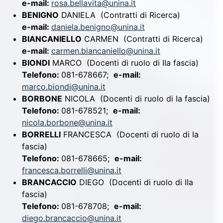
e-mail:
rosa.bellavita@unina.it
BENIGNO
DANIELA
(Contratti di Ricerca)
e-mail:
daniela.benigno@unina.it
BIANCANIELLO
CARMEN
(Contratti di Ricerca)
e-mail:
carmen.biancaniello@unina.it
BIONDI
MARCO
(Docenti di ruolo di IIa fascia)
Telefono:
081-678667;
e-mail:
marco.biondi@unina.it
BORBONE
NICOLA
(Docenti di ruolo di Ia fascia)
Telefono:
081-678521;
e-mail:
nicola.borbone@unina.it
BORRELLI
FRANCESCA
(Docenti di ruolo di Ia
fascia)
Telefono:
081-678665;
e-mail:
francesca.borrelli@unina.it
BRANCACCIO
DIEGO
(Docenti di ruolo di IIa
fascia)
Telefono:
081-678708;
e-mail:
diego.brancaccio@unina.it