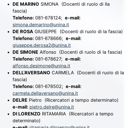
DE MARINO
SIMONA
(Docenti di ruolo di IIa
fascia)
Telefono:
081-678124;
e-mail:
simona.demarino@unina.it
DE ROSA
GIUSEPPE
(Docenti di ruolo di Ia fascia)
Telefono:
081-678666;
e-mail:
giuseppe.derosa2@unina.it
DE SIMONE
Alfonso
(Docenti di ruolo di Ia fascia)
Telefono:
081-678627;
e-mail:
alfonso.desimone@unina.it
DELL'AVERSANO
CARMELA
(Docenti di ruolo di Ia
fascia)
Telefono:
081-678502;
e-mail:
carmela.dellaversano@unina.it
DELRE
Pietro
(Ricercatori a tempo determinato)
e-mail:
pietro.delre@unina.it
DI LORENZO
RITAMARIA
(Ricercatori a tempo
determinato)
e-mail:
ritamaria.dilorenzo@unina.it