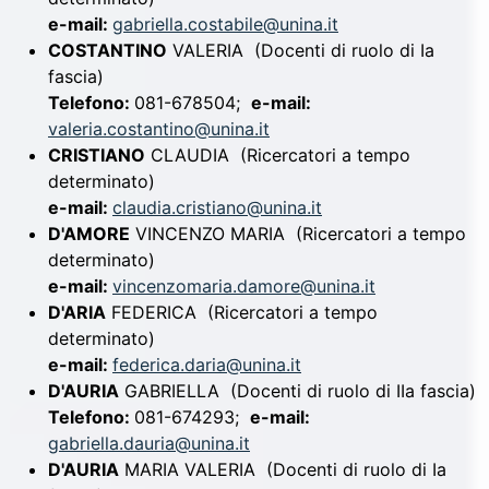
e-mail:
gabriella.costabile@unina.it
COSTANTINO
VALERIA
(Docenti di ruolo di Ia
fascia)
Telefono:
081-678504;
e-mail:
valeria.costantino@unina.it
CRISTIANO
CLAUDIA
(Ricercatori a tempo
determinato)
e-mail:
claudia.cristiano@unina.it
D'AMORE
VINCENZO MARIA
(Ricercatori a tempo
determinato)
e-mail:
vincenzomaria.damore@unina.it
D'ARIA
FEDERICA
(Ricercatori a tempo
determinato)
e-mail:
federica.daria@unina.it
D'AURIA
GABRIELLA
(Docenti di ruolo di IIa fascia)
Telefono:
081-674293;
e-mail:
gabriella.dauria@unina.it
D'AURIA
MARIA VALERIA
(Docenti di ruolo di Ia