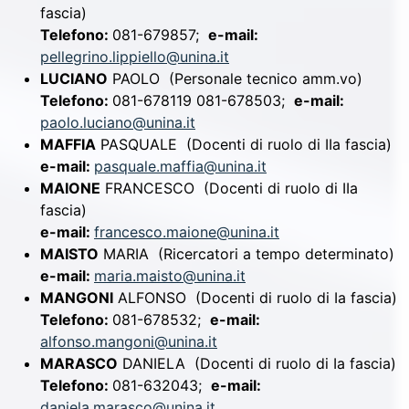
fascia)
Telefono:
081-679857;
e-mail:
pellegrino.lippiello@unina.it
LUCIANO
PAOLO
(Personale tecnico amm.vo)
Telefono:
081-678119 081-678503;
e-mail:
paolo.luciano@unina.it
MAFFIA
PASQUALE
(Docenti di ruolo di IIa fascia)
e-mail:
pasquale.maffia@unina.it
MAIONE
FRANCESCO
(Docenti di ruolo di IIa
fascia)
e-mail:
francesco.maione@unina.it
MAISTO
MARIA
(Ricercatori a tempo determinato)
e-mail:
maria.maisto@unina.it
MANGONI
ALFONSO
(Docenti di ruolo di Ia fascia)
Telefono:
081-678532;
e-mail:
alfonso.mangoni@unina.it
MARASCO
DANIELA
(Docenti di ruolo di Ia fascia)
Telefono:
081-632043;
e-mail:
daniela.marasco@unina.it