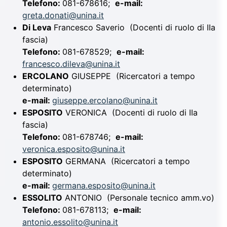
Telefono:
081-678616;
e-mail:
greta.donati@unina.it
Di Leva
Francesco Saverio
(Docenti di ruolo di IIa
fascia)
Telefono:
081-678529;
e-mail:
francesco.dileva@unina.it
ERCOLANO
GIUSEPPE
(Ricercatori a tempo
determinato)
e-mail:
giuseppe.ercolano@unina.it
ESPOSITO
VERONICA
(Docenti di ruolo di IIa
fascia)
Telefono:
081-678746;
e-mail:
veronica.esposito@unina.it
ESPOSITO
GERMANA
(Ricercatori a tempo
determinato)
e-mail:
germana.esposito@unina.it
ESSOLITO
ANTONIO
(Personale tecnico amm.vo)
Telefono:
081-678113;
e-mail:
antonio.essolito@unina.it