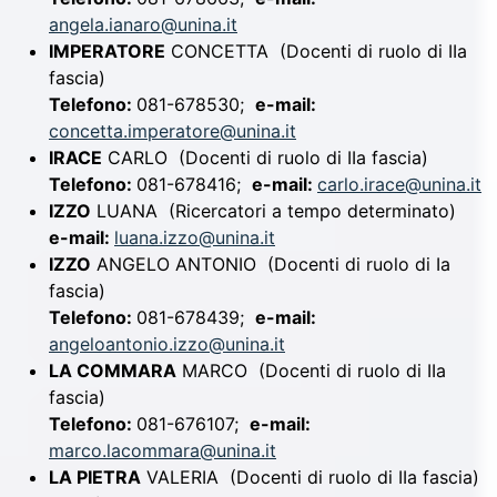
angela.ianaro@unina.it
IMPERATORE
CONCETTA
(Docenti di ruolo di IIa
fascia)
Telefono:
081-678530;
e-mail:
concetta.imperatore@unina.it
IRACE
CARLO
(Docenti di ruolo di IIa fascia)
Telefono:
081-678416;
e-mail:
carlo.irace@unina.it
IZZO
LUANA
(Ricercatori a tempo determinato)
e-mail:
luana.izzo@unina.it
IZZO
ANGELO ANTONIO
(Docenti di ruolo di Ia
fascia)
Telefono:
081-678439;
e-mail:
angeloantonio.izzo@unina.it
LA COMMARA
MARCO
(Docenti di ruolo di IIa
fascia)
Telefono:
081-676107;
e-mail:
marco.lacommara@unina.it
LA PIETRA
VALERIA
(Docenti di ruolo di IIa fascia)