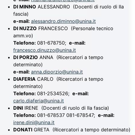
DI MINNO
ALESSANDRO
(Docenti di ruolo di IIa
fascia)
e-mail:
alessandro.diminno@unina.it
DI NUZZO
FRANCESCO
(Personale tecnico
amm.vo)
Telefono:
081-678750;
e-mail:
francesco.dinuzzo@unina.it
DI PORZIO
ANNA
(Ricercatori a tempo
determinato)
e-mail:
anna.diporzio@unina.it
DIAFERIA
CARLO
(Ricercatori a tempo
determinato)
Telefono:
081-2534526;
e-mail:
carlo.diaferia@unina.it
DINI
IRENE
(Docenti di ruolo di IIa fascia)
Telefono:
081-678537 081-678547;
e-mail:
irene.dini@unina.it
DONATI
GRETA
(Ricercatori a tempo determinato)