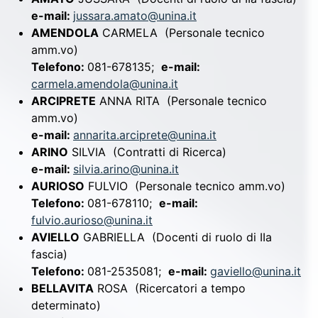
e-mail:
jussara.amato@unina.it
AMENDOLA
CARMELA
(Personale tecnico
amm.vo)
Telefono:
081-678135;
e-mail:
carmela.amendola@unina.it
ARCIPRETE
ANNA RITA
(Personale tecnico
amm.vo)
e-mail:
annarita.arciprete@unina.it
ARINO
SILVIA
(Contratti di Ricerca)
e-mail:
silvia.arino@unina.it
AURIOSO
FULVIO
(Personale tecnico amm.vo)
Telefono:
081-678110;
e-mail:
fulvio.aurioso@unina.it
AVIELLO
GABRIELLA
(Docenti di ruolo di IIa
fascia)
Telefono:
081-2535081;
e-mail:
gaviello@unina.it
BELLAVITA
ROSA
(Ricercatori a tempo
determinato)