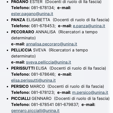
PAGANO
ESTER
(Docenti di ruolo di IIa fascia)
Telefono:
081-678134;
e-mail:
ester.pagano@unina.it
PANZA
ELISABETTA
(Docenti di ruolo di IIa fascia)
Telefono:
081-678453;
e-mail:
e.panza@unina.it
PECORARO
ANNALISA
(Ricercatori a tempo
determinato)
e-mail:
annalisa.pecoraro@unina.it
PELLICCIA
SVEVA
(Ricercatori a tempo
determinato)
e-mail:
sveva.pelliccia@unina.it
PERISSUTTI
ELISA
(Docenti di ruolo di IIa fascia)
Telefono:
081-678646;
e-mail:
elisa.perissutti@unina.it
PERSICO
MARCO
(Docenti di ruolo di IIa fascia)
Telefono:
081-678123;
e-mail:
m.persico@unina.it
PICCIALLI
GENNARO
(Docenti di ruolo di Ia fascia)
Telefono:
081-678541 081-679837;
e-mail:
gennaro.piccialli@unina.it