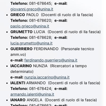
Telefono:
081-678645;
e-mail:
giovanni.greco@unina.it
GRIECO
PAOLO
(Docenti di ruolo di Ia fascia)
Telefono:
081-678620;
e-mail:
paolo.grieco@unina.it
GRUMETTO
LUCIA
(Docenti di ruolo di IIa fascia)
Telefono:
081-678628;
e-mail:
lucia.grumetto@unina.it
GUERRIERO
FERDINANDO
(Personale tecnico
amm.vo)
e-mail:
ferdinando.guerriero@unina.it
IACCARINO
NUNZIA
(Ricercatori a tempo
determinato)
e-mail:
nunzia.iaccarino@unina.it
IALENTI
ARMANDO
(Docenti di ruolo di Ia fascia)
Telefono:
081-678424;
e-mail:
armando.ialenti@unina.it
IANARO
ANGELA
(Docenti di ruolo di Ia fascia)
Telefono:
081-678663;
e-mail: