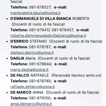
fascia)
Telefono:
081-678527;
e-mail:
mariavaleria.dauria@unina.it
D'EMMANUELE DI VILLA BIANCA
ROBERTA
(Docenti di ruolo di IIa fascia)
Telefono:
081-678412 081-678457;
e-mail:
roberta.demmanueledivillabianca@unina.it
D'ERRICO
STEFANO
(Docenti di ruolo di IIa fascia)
Telefono:
081-678787;
e-mail:
stefano.derrico@unina.it
DAGLIA
Maria
(Docenti di ruolo di Ia fascia)
Telefono:
081-678644;
e-mail:
maria.daglia@unina.it
DE FALCO
RAFFAELE
(Personale tecnico amm.vo)
Telefono:
081-678740;
e-mail:
raffaele.defalco@unina.it
DE MARCO
ANNA
(Docenti di ruolo di IIa fascia)
Telefono:
081-679100;
e-mail:
anna.demarco@unina.it