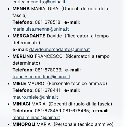
enrica.menditto@unina.it
MENNA
MARIALUISA
(Docenti di ruolo di Ia
fascia)
Telefono:
081-678518;
e-mail:
marialuisa.menna@unina.it
MERCADANTE
Davide
(Ricercatori a tempo
determinato)
e-mail:
davide.mercadante@unina.it
MERLINO
FRANCESCO
(Ricercatori a tempo
determinato)
Telefono:
081-678033;
e-mail:
francesco.merlino@unina.it
MIELE
MAURO
(Personale tecnico amm.vo)
Telefono:
081-678441;
e-mail:
mauro.miele@unina.it
MINIACI
MARIA
(Docenti di ruolo di IIa fascia)
Telefono:
081-678459 081-678465;
e-mail:
maria.miniaci@unina.it
MINOPOLI
MARIA
(Personale tecnico amm.vo)