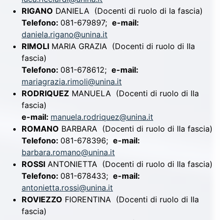
RIGANO
DANIELA
(Docenti di ruolo di Ia fascia)
Telefono:
081-679897;
e-mail:
daniela.rigano@unina.it
RIMOLI
MARIA GRAZIA
(Docenti di ruolo di IIa
fascia)
Telefono:
081-678612;
e-mail:
mariagrazia.rimoli@unina.it
RODRIQUEZ
MANUELA
(Docenti di ruolo di IIa
fascia)
e-mail:
manuela.rodriquez@unina.it
ROMANO
BARBARA
(Docenti di ruolo di IIa fascia)
Telefono:
081-678396;
e-mail:
barbara.romano@unina.it
ROSSI
ANTONIETTA
(Docenti di ruolo di IIa fascia)
Telefono:
081-678433;
e-mail:
antonietta.rossi@unina.it
ROVIEZZO
FIORENTINA
(Docenti di ruolo di IIa
fascia)