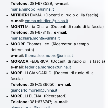
Telefono:
081-678529;
e-mail:
maria.minopoli@unina.it
MITIDIERI
EMMA
(Docenti di ruolo di IIa fascia)
e-mail:
emma.mitidieri@unina.it
MONTI
Maria Chiara
(Docenti di ruolo di Ia fascia)
Telefono:
081-678118;
e-mail:
mariachiara.monti@unina.it
MOORE
Thomas Lee
(Ricercatori a tempo
determinato)
e-mail:
thomaslee.moore@unina.it
MORACA
FEDERICA
(Docenti di ruolo di IIa fascia)
e-mail:
federica.moraca@unina.it
MORELLI
GIANCARLO
(Docenti di ruolo di Ia
fascia)
Telefono:
081-2536650;
e-mail:
giancarlo.morelli@unina.it
MORELLI
ELENA
(Ricercatori)
Telefono:
081-678747;
e-mail:
elena.morelli@unina.it