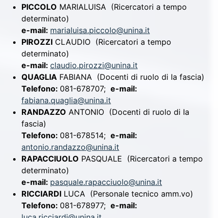
PICCOLO
MARIALUISA
(Ricercatori a tempo
determinato)
e-mail:
marialuisa.piccolo@unina.it
PIROZZI
CLAUDIO
(Ricercatori a tempo
determinato)
e-mail:
claudio.pirozzi@unina.it
QUAGLIA
FABIANA
(Docenti di ruolo di Ia fascia)
Telefono:
081-678707;
e-mail:
fabiana.quaglia@unina.it
RANDAZZO
ANTONIO
(Docenti di ruolo di Ia
fascia)
Telefono:
081-678514;
e-mail:
antonio.randazzo@unina.it
RAPACCIUOLO
PASQUALE
(Ricercatori a tempo
determinato)
e-mail:
pasquale.rapacciuolo@unina.it
RICCIARDI
LUCA
(Personale tecnico amm.vo)
Telefono:
081-678977;
e-mail:
luca.ricciardi@unina.it