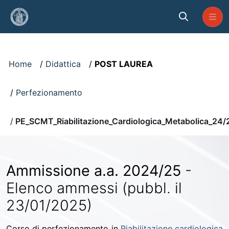
Skip to Main Content
Visualizzatore
Home
Didattica
POST LAUREA
Perfezionamento
PE_SCMT_Riabilitazione_Cardiologica_Metabolica_24/
Ammissione a.a. 2024/25
-
Elenco ammessi (pubbl. il
23/01/2025)
Corso di perfezionamento in
Riabilitazione cardiologica