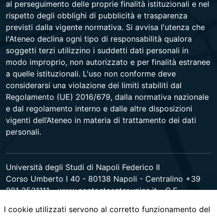
al perseguimento delle proprie finalità istituzionali e nel
rispetto degli obblighi di pubblicità e trasparenza
previsti dalla vigente normativa. Si avvisa l'utenza che
l'Ateneo declina ogni tipo di responsabilità qualora
soggetti terzi utilizzino i suddetti dati personali in
modo improprio, non autorizzato e per finalità estranee
a quelle istituzionali. L'uso non conforme deve
considerarsi una violazione dei limiti stabiliti dal
Regolamento (UE) 2016/679, dalla normativa nazionale
e dal regolamento interno e dalle altre disposizioni
vigenti dell’Ateneo in materia di trattamento dei dati
personali.
Università degli Studi di Napoli Federico II
Corso Umberto I 40 - 80138 Napoli - Centralino +39
081 2531111 -
www.contactcenter.unina.it
- C.F.
00876220633 - PEC ateneo@pec.unina.it
I cookie utilizzati servono al corretto funzionamento del