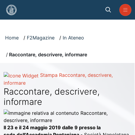
Skip to Main Content
Visualizzatore
Home
F2Magazine
In Ateneo
Raccontare, descrivere, informare
Stampa
Raccontare, descrivere,
informare
Raccontare, descrivere,
informare
Il 23 e il 24 maggio 2019 dalle 9 presso la
sede dell'Accademia Pontaniana
- Società Napoletana