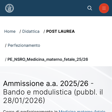
Skip to Main Content
Visualizzatore
Home
Didattica
POST LAUREA
Perfezionamento
PE_NSRO_Medicina_materno_fetale_25/26
Ammissione a.a. 2025/26
-
Bando e modulistica (pubbl. il
28/01/2026)
Corso di perfezionamento in
Medicina materno-fetale