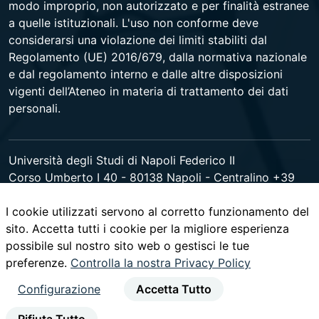
modo improprio, non autorizzato e per finalità estranee
a quelle istituzionali. L'uso non conforme deve
considerarsi una violazione dei limiti stabiliti dal
Regolamento (UE) 2016/679, dalla normativa nazionale
e dal regolamento interno e dalle altre disposizioni
vigenti dell’Ateneo in materia di trattamento dei dati
personali.
Università degli Studi di Napoli Federico II
Corso Umberto I 40 - 80138 Napoli - Centralino +39
081 2531111 -
www.contactcenter.unina.it
- C.F.
I cookie utilizzati servono al corretto funzionamento del
00876220633 - PEC ateneo@pec.unina.it
sito. Accetta tutti i cookie per la migliore esperienza
possibile sul nostro sito web o gestisci le tue
youtube
instagram
facebook
twitter
linked
preferenze.
Controlla la nostra Privacy Policy
Configurazione
Accetta Tutto