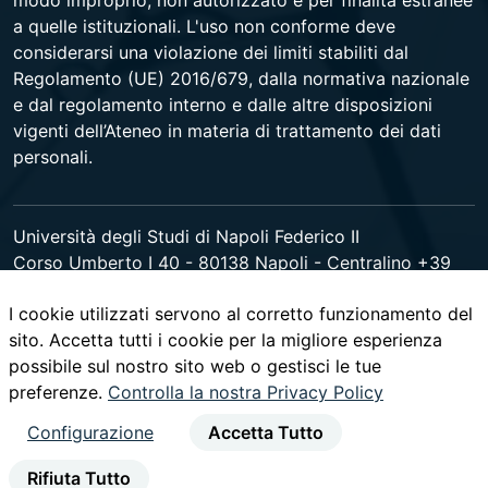
modo improprio, non autorizzato e per finalità estranee
a quelle istituzionali. L'uso non conforme deve
considerarsi una violazione dei limiti stabiliti dal
Regolamento (UE) 2016/679, dalla normativa nazionale
e dal regolamento interno e dalle altre disposizioni
vigenti dell’Ateneo in materia di trattamento dei dati
personali.
Università degli Studi di Napoli Federico II
Corso Umberto I 40 - 80138 Napoli - Centralino +39
081 2531111 -
www.contactcenter.unina.it
- C.F.
I cookie utilizzati servono al corretto funzionamento del
00876220633 - PEC ateneo@pec.unina.it
sito. Accetta tutti i cookie per la migliore esperienza
possibile sul nostro sito web o gestisci le tue
youtube
instagram
facebook
twitter
linked
preferenze.
Controlla la nostra Privacy Policy
Configurazione
Accetta Tutto
Rifiuta Tutto