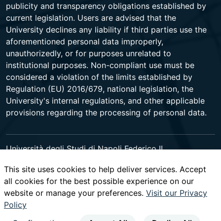
publicity and transparency obligations established by
current legislation. Users are advised that the
University declines any liability if third parties use the
aforementioned personal data improperly,
unauthorizedly, or for purposes unrelated to
institutional purposes. Non-compliant use must be
considered a violation of the limits established by
Regulation (EU) 2016/679, national legislation, the
University's internal regulations, and other applicable
provisions regarding the processing of personal data.
Università degli Studi di Napoli Federico II
Corso Umberto I 40 - 80138 Napoli - Centralino +39
This site uses cookies to help deliver services. Accept
081 2531111 -
www.contactcenter.unina.it
- C.F.
all cookies for the best possible experience on our
00876220633 - PEC ateneo@pec.unina.it
website or manage your preferences.
Visit our Privacy
Policy
youtube
instagram
facebook
twitter
linked