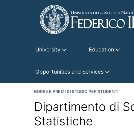
Skip to Main Content
University
Education
BS_SES_Intesa_SanPao
Opportunities and Services
Torna indietro
BORSE E PREMI DI STUDIO PER STUDENTI
Dipartimento di 
Statistiche