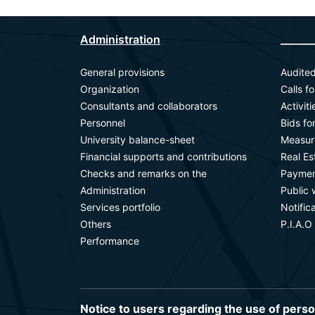
Administration
_______
General provisions
Audited
Organization
Calls f
Consultants and collaborators
Activit
Personnel
Bids fo
University balance-sheet
Measur
Financial supports and contributions
Real E
Checks and remarks on the
Paymen
Administration
Public 
Services portfolio
Notific
Others
P.I.A.O
Performance
Notice to users regarding the use of pers