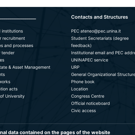
_________________
Contacts and Structures
 institutions
PEC ateneo@pec.unina.it
or recruitment
Student Secretariats (degree
ies and processes
feedback)
r tender
Institutional email and PEC addr
es
UNINAPEC service
state & Asset Management
URP
ts
General Organizational Structur
works
Phone book
ation acts
Location
 of University
Congress Centre
Official noticeboard
Civic access
onal data contained on the pages of the website