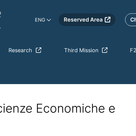
Reserved Area
Ch
ENG
Research
Third Mission
F
lo_2025_26
Scienze Economiche e